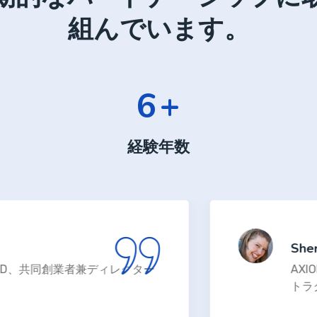
組んでいます。
11
+
経験年数
Sherri Sag
D、共同創業者兼ディレクター
AXIOMセ
トラクショナ