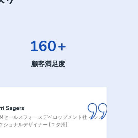
312
+
顧客満足度
ers
ールスフォースデベロップメント社 インス
ルデザイナー (ユタ州)